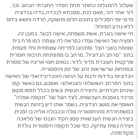
שעלול להתגלות כחותר תחת הסדר החברתי הנהוג. וכך,
דור אחר דור, מאם לבת, מסבתא לנכדה, נדדו בנדוניה
פרטי יופי המכילים בתוכם חלום ותשוקה, חרדה וחשש ביחס
ללא נודע המיוחל:
חיי אישה בוגרת, אשת משפחה, אישה לבעל. במובן זה,
חפציה של האישה עמדו כמראה לה עצמה: כמו פרח בית
שצומח בשבי הצל ומתכונן לפריחה עוצמתית וחד פעמית.
בתוך ”מרחב הנדוניה“, מרחב בו מתפתחת תרבות חומרית
ופרקטית העוברת מדור לדור, נטווים חוטי אריגה של מסורת
ונמתחות שרשראות זהב של זמן והיסטוריה.
הנדוניות נודדות ודנות על ההווה האינדיבידואלי של האישה
בתוך המרחב השושלתי והגנאלוגי. ואמנם, גם כאשר קמו
שינוים חברתיים, והיצירה הנשית ונשים ככלל תפסו מקום
מרכזי באמנות העכשווית, לצד הצל של ”תקופה אפלה“
האופף את מושג הנדוניה, נשמר אותו דיון בזהות הנשית
כמשתחררת מההיסטוריה שלה וככבולה אליה בו זמנית.
ביצירה הנשית העכשווית טמון הקוד הגנטי של מלאכה
ויצירה נשית עתיקה, כפי שכל תקופה היסטורית נולדת
מקודמתה,