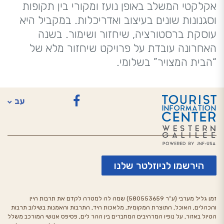
אקלקטי המשלב באופן נועז ומקורי בין תקופות
וסגנונות שונים בעיצוב ואדריכלות. במקביל היא
עוסקת ברסטורציה, שיחזור ושימור. בשנה
האחרונה עובדת על פרויקט שיחזור מלא של
“הבית המצויר” בשלומי.
עב
English
הירשמו לניוזלטר שלנו
זמן גליל מערבי (ע”ר 580553659) שמה לה למטרה לקדם את תרבות היין
והכהלים, האוכל, התוצרת המקומית, מלאכות היד, התרבות והאמנות בשילוב תרבות
הטיול באזור, על נופיו המרהיבים המחברים בין ההר לים, פסיפס אנושי המורכב משלל