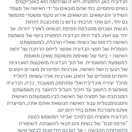
הנדוניה כאן, החפצית, היא זו שגילומה הוא באובייקטים
נשיים טיפוסיים, כפי שהם מובאים על ידי האישה אל מעמד
השידוך והנישואים. הנישואים, אירוע טקסי ומשטרי מתמשך
גם יחד, הם אתר תרבותי גדוש בו מתכוננת הזהות
הנשית ושבהם מתגלמת תפיסת הנשיות לאורך דורות. אך
יחד עם זאת, לצד היות הנדוניה החפצית ביטוי של משמעת
האישה לדפוס של נשיות שאליו הורגלה, למשמעותם
הסמלית של חפצי הנדוניה אפשר לייחס הרחבה של זהות
האישה – ביטוי של שאיפות ותשוקות שאינן תואמות
למשמעת המשטרית. אל תוך הנדוניה מושקעות האנרגיות
של הנערה ושל האישה, אנרגיות המייצרות מוצרים וייצוגים
חזותיים וסמליים של זהותן, ואנרגיות אלה עשויות להוליד
מהלך יצירה אינדיבידואלי ומתחמק משעבוד. ככזו, הנדוניה
מאפשרת לחשוב על חיכוך העלול להיווצר בין משמעותם
המוכתבת של חפציה של האישה לבין משמעותם האישית
והסנטימנטלית עבור האישה הנושאת אותם אתה, המייצרת
אותם והצורכת אותם בחיי היום יום.
הנדוניה וחפציה הם לפיכך אביזר המשמש למעין
”פרפורמנס“ של נשיות והם תנאי להשגתה, לשימורה
ולהוכחתה הקבועה – אך הם גם הזדמנות לביטוי אישי,