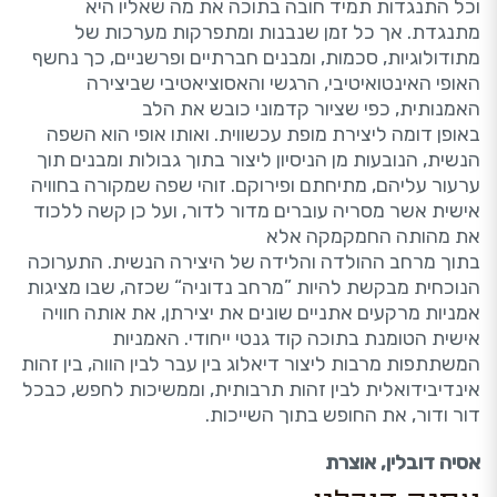
וכל התנגדות תמיד חובה בתוכה את מה שאליו היא
מתנגדת. אך כל זמן שנבנות ומתפרקות מערכות של
מתודולוגיות, סכמות, ומבנים חברתיים ופרשניים, כך נחשף
האופי האינטואיטיבי, הרגשי והאסוציאטיבי שביצירה
האמנותית, כפי שציור קדמוני כובש את הלב
באופן דומה ליצירת מופת עכשווית. ואותו אופי הוא השפה
הנשית, הנובעות מן הניסיון ליצור בתוך גבולות ומבנים תוך
ערעור עליהם, מתיחתם ופירוקם. זוהי שפה שמקורה בחוויה
אישית אשר מסריה עוברים מדור לדור, ועל כן קשה ללכוד
את מהותה החמקמקה אלא
בתוך מרחב ההולדה והלידה של היצירה הנשית. התערוכה
הנוכחית מבקשת להיות ”מרחב נדוניה“ שכזה, שבו מציגות
אמניות מרקעים אתניים שונים את יצירתן, את אותה חוויה
אישית הטומנת בתוכה קוד גנטי ייחודי. האמניות
המשתתפות מרבות ליצור דיאלוג בין עבר לבין הווה, בין זהות
אינדיבידואלית לבין זהות תרבותית, וממשיכות לחפש, כבכל
דור ודור, את החופש בתוך השייכות.
אסיה דובלין, אוצרת