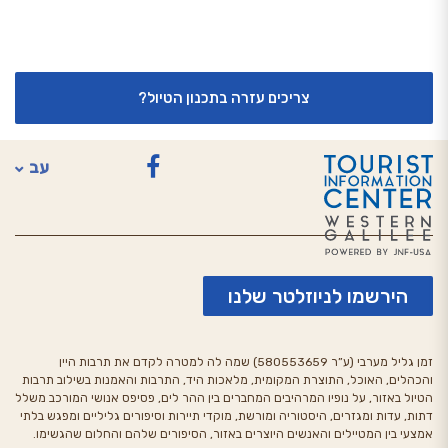
צריכים עזרה בתכנון הטיול?
עב
English
הירשמו לניוזלטר שלנו
זמן גליל מערבי (ע”ר 580553659) שמה לה למטרה לקדם את תרבות היין
והכהלים, האוכל, התוצרת המקומית, מלאכות היד, התרבות והאמנות בשילוב תרבות
הטיול באזור, על נופיו המרהיבים המחברים בין ההר לים, פסיפס אנושי המורכב משלל
דתות, עדות ומגזרים, היסטוריה ומורשת, מוקדי תיירות וסיפורים גליליים ומפגש בלתי
אמצעי בין המטיילים והאנשים היוצרים באזור, הסיפורים שלהם והחלום שהגשימו.